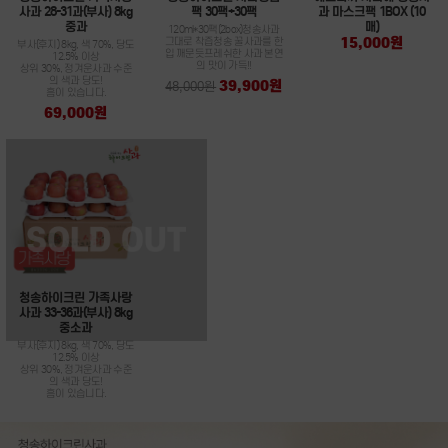
사과 28-31과(부사) 8kg
팩 30팩+30팩
과 마스크팩 1BOX (10
중과
매)
120ml*30팩(2box)청송사과
15,000원
그대로 착즙청송 꿀사과를 한
부사(후지) 8kg, 색 70%, 당도
입 깨문듯프레쉬한 사과 본연
12.5% 이상
의 맛이 가득!!
상위 30%, 정겨운사과 수준
의 색과 당도!
39,900원
48,000원
흠이 있습니다.
69,000원
청송하이크린 가족사랑
사과 33-36과(부사) 8kg
중소과
부사(후지) 8kg, 색 70%, 당도
12.5% 이상
상위 30%, 정겨운사과 수준
의 색과 당도!
흠이 있습니다.