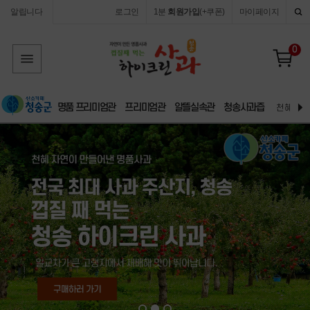
알립니다
로그인
1분
회원가입
(+쿠폰)
마이페이지
0
명품 프리미엄관
프리미엄관
알뜰실속관
청송사과즙
천혜 자연