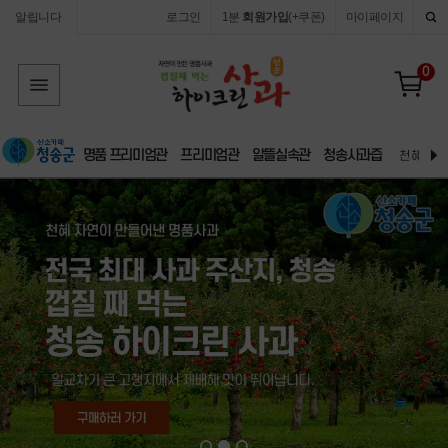
알립니다
로그인
1분
회원가입
(+쿠폰)
마이페이지
0
명품 프리미엄관
프리미엄관
알뜰실속관
청송사과즙
천혜 자연