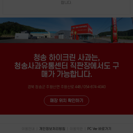
랍니다.
청송 하이크린 사과는,
청송사과유통센터 직판장에서도 구
매가 가능합니다.
경북 청송군 주왕산면 주왕산로 448 / 054-874-4040
매장 위치 확인하기
이용안내
|
개인정보처리방침
|
이용약관
|
PC Ver 바로가기