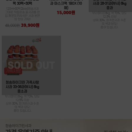
팩 30팩+30팩
과 마스크팩 1BOX (10
사과 28-31과(부사) 8kg
매)
중과
120ml*30팩(2box)청송사과
15,000원
그대로 착즙청송 꿀사과를 한
부사(후지) 8kg, 색 70%, 당도
입 깨문듯프레쉬한 사과 본연
12.5% 이상
의 맛이 가득!!
상위 30%, 정겨운사과 수준
의 색과 당도!
39,900원
48,000원
흠이 있습니다.
청송하이크린 가족사랑
사과 33-36과(부사) 8kg
중소과
부사(후지) 8kg, 색 70%, 당도
12.5% 이상
상위 30%, 정겨운사과 수준
의 색과 당도!
흠이 있습니다.