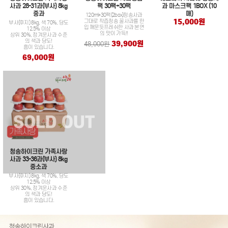
사과 28-31과(부사) 8kg
팩 30팩+30팩
과 마스크팩 1BOX (10
중과
매)
120ml*30팩(2box)청송사과
15,000원
그대로 착즙청송 꿀사과를 한
부사(후지) 8kg, 색 70%, 당도
입 깨문듯프레쉬한 사과 본연
12.5% 이상
의 맛이 가득!!
상위 30%, 정겨운사과 수준
의 색과 당도!
39,900원
48,000원
흠이 있습니다.
69,000원
청송하이크린 가족사랑
사과 33-36과(부사) 8kg
중소과
부사(후지) 8kg, 색 70%, 당도
12.5% 이상
상위 30%, 정겨운사과 수준
의 색과 당도!
흠이 있습니다.