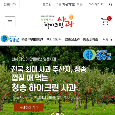
알립니다
로그인
1분
회원가입
(+쿠폰)
마이페이지
0
명품 프리미엄관
프리미엄관
알뜰실속관
청송사과즙
천혜 자연