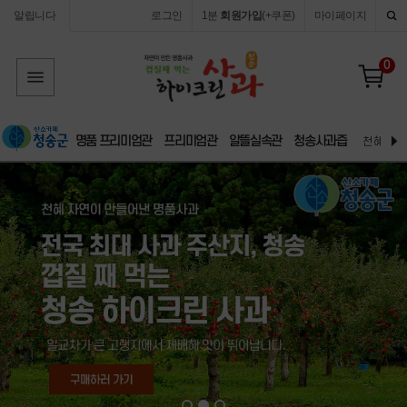
알립니다
로그인
1분
회원가입
(+쿠폰)
마이페이지
0
명품 프리미엄관
프리미엄관
알뜰실속관
청송사과즙
천혜 자연