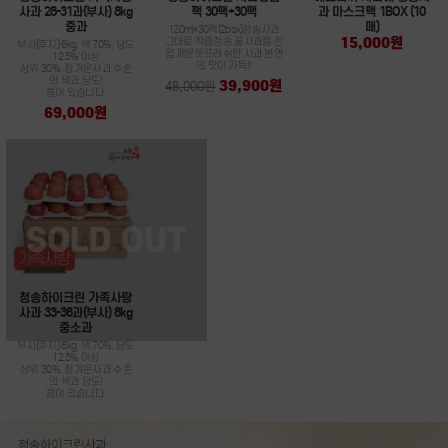
사과 28-31과(부사) 8kg
팩 30팩+30팩
과 마스크팩 1BOX (10
중과
매)
120ml*30팩(2box)청송사과
15,000원
그대로 착즙청송 꿀사과를 한
부사(후지) 8kg, 색 70%, 당도
입 깨문듯프레쉬한 사과 본연
12.5% 이상
의 맛이 가득!!
상위 30%, 정겨운사과 수준
의 색과 당도!
39,900원
48,000원
흠이 있습니다.
69,000원
청송하이크린 가족사랑
사과 33-36과(부사) 8kg
중소과
부사(후지) 8kg, 색 70%, 당도
12.5% 이상
상위 30%, 정겨운사과 수준
의 색과 당도!
흠이 있습니다.