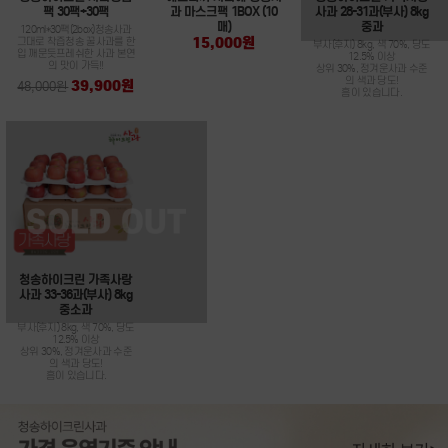
팩 30팩+30팩
과 마스크팩 1BOX (10
사과 28-31과(부사) 8kg
매)
중과
120ml*30팩(2box)청송사과
15,000원
그대로 착즙청송 꿀사과를 한
부사(후지) 8kg, 색 70%, 당도
입 깨문듯프레쉬한 사과 본연
12.5% 이상
의 맛이 가득!!
상위 30%, 정겨운사과 수준
의 색과 당도!
39,900원
48,000원
흠이 있습니다.
청송하이크린 가족사랑
사과 33-36과(부사) 8kg
중소과
부사(후지) 8kg, 색 70%, 당도
12.5% 이상
상위 30%, 정겨운사과 수준
의 색과 당도!
흠이 있습니다.