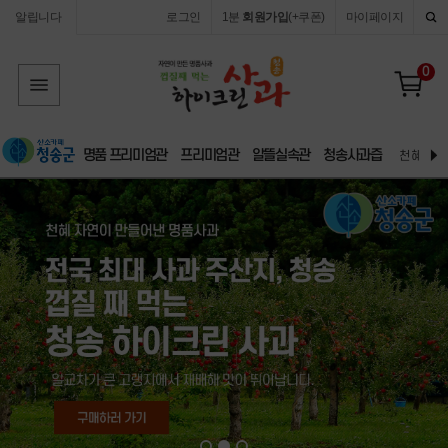
알립니다
로그인
1분
회원가입
(+쿠폰)
마이페이지
0
명품 프리미엄관
프리미엄관
알뜰실속관
청송사과즙
천혜 자연