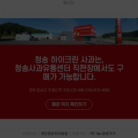
랍니다.
청송 하이크린 사과는,
청송사과유통센터 직판장에서도 구
매가 가능합니다.
경북 청송군 주왕산면 주왕산로 448 / 054-874-4040
매장 위치 확인하기
이용안내
|
개인정보처리방침
|
이용약관
|
PC Ver 바로가기