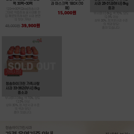
팩 30팩+30팩
과 마스크팩 1BOX (10
사과 28-31과(부사) 8kg
매)
중과
120ml*30팩(2box)청송사과
15,000원
그대로 착즙청송 꿀사과를 한
부사(후지) 8kg, 색 70%, 당도
입 깨문듯프레쉬한 사과 본연
12.5% 이상
의 맛이 가득!!
상위 30%, 정겨운사과 수준
의 색과 당도!
39,900원
48,000원
흠이 있습니다.
청송하이크린 가족사랑
사과 33-36과(부사) 8kg
중소과
부사(후지) 8kg, 색 70%, 당도
12.5% 이상
상위 30%, 정겨운사과 수준
의 색과 당도!
흠이 있습니다.