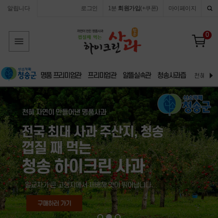
알립니다
로그인
1분
회원가입
(+쿠폰)
마이페이지
0
명품 프리미엄관
프리미엄관
알뜰실속관
청송사과즙
천혜 자연