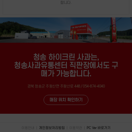
랍니다.
청송 하이크린 사과는,
청송사과유통센터 직판장에서도 구
매가 가능합니다.
경북 청송군 주왕산면 주왕산로 448 / 054-874-4040
매장 위치 확인하기
이용안내
|
개인정보처리방침
|
이용약관
|
PC Ver 바로가기