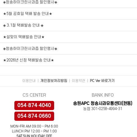
◈청송하이크린사과즙 할인행사◈
★5월 공휴일 택배 발송 안내★
◈ 3.1절 택배발송 안내 ◈
★설맞이 택배발송 안내★
◈청송하이크린사과즙 할인행사◈
★2026년 신정 택배발송 안내★
이용안내
|
개인정보처리방침
|
이용약관
|
PC Ver 바로가기
CS CENTER
BANK INFO
송원APC 청송사과유통센터(현동)
054·874·4040
농협 301-0258-4994-31
054·874·0660
MON-FRI AM 09:00 - PM 6:00
LUNCH PM 12:00 - PM 1:00
SAT.SUN.HOLIDAY OFF