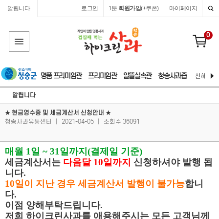
알립니다
로그인
1분
회원가입
(+쿠폰)
마이페이지
0
명품 프리미엄관
프리미엄관
알뜰실속관
청송사과즙
천혜 자연
알립니다
★ 현금영수증 및 세금계산서 신청안내 ★
청송사과유통센터
|
2021-04-05
|
조회수 36091
매월 1일 ~ 31일까지(결제일 기준)
세금계산서는
다음달 10일까지
신청하셔야 발행 됩
니다.
10일이 지난 경우 세금계산서 발행이 불가능
합니
다.
이점 양해부탁드립니다.
저희 하이크린사과를 애용해주시는 모든 고객님께