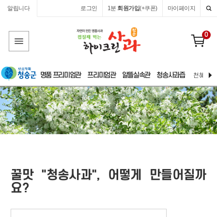
알립니다
로그인
1분
회원가입
(+쿠폰)
마이페이지
0
명품 프리미엄관
프리미엄관
알뜰실속관
청송사과즙
천혜 자연
꿀맛 "청송사과", 어떻게 만들어질까
요?