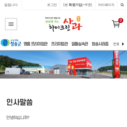
알립니다
로그인
1분
회원가입
(+쿠폰)
마이페이지
0
명품 프리미엄관
프리미엄관
알뜰실속관
청송사과즙
천혜 자연
인사말씀
안녕하십니까?