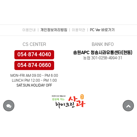
이용안내
|
개인정보처리방침
|
이용약관
|
PC Ver 바로가기
CS CENTER
BANK INFO
송원APC 청송사과유통센터(현동)
054·874·4040
농협 301-0258-4994-31
054·874·0660
MON-FRI AM 09:00 - PM 6:00
LUNCH PM 12:00 - PM 1:00
SAT.SUN.HOLIDAY OFF
상호 : 송원APC 청송사과유통센터(현동) / 대표 : 백남진
사업자등록번호 : 495-85-01091
본점 : 경상북도 김천시 농소면 농남로 360
사업장 : 경상북도 청송군 현동면 새마을로 5424
메일 : hiapple4430@naver.com