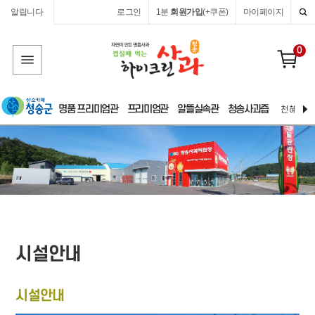
알립니다
로그인
1분
회원가입
(+쿠폰)
마이페이지
0
명품 프리미엄관
프리미엄관
알뜰실속관
청송사과즙
천혜 자연
시설안내
시설안내