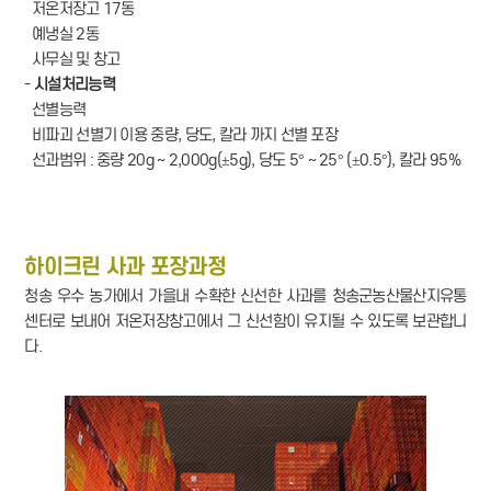
저온저장고 17동
예냉실 2동
사무실 및 창고
-
시설처리능력
선별능력
비파괴 선별기 이용 중량, 당도, 칼라 까지 선별 포장
선과범위 : 중량 20g ~ 2,000g(±5g), 당도 5° ~ 25° (±0.5°), 칼라 95%
하이크린 사과 포장과정
청송 우수 농가에서 가을내 수확한 신선한 사과를 청송군농산물산지유통
센터로 보내어 저온저장창고에서 그 신선함이 유지될 수 있도록 보관합니
다.