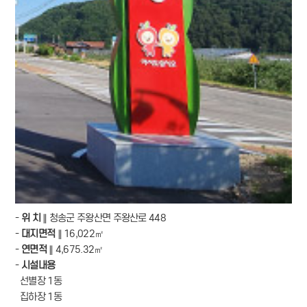
-
위 치
∥ 청송군 주왕산면 주왕산로 448
-
대지면적
∥ 16,022㎡
-
연면적
∥ 4,675.32㎡
-
시설내용
선별장 1동
집하장 1동