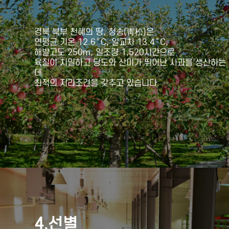
경북 북부 천혜의 땅, 청송(靑松)은
연평균 기온 12.6˚C, 일교차 13.4˚C,
해발고도 250m, 일조량 1,520시간으로
육질이 치밀하고 당도와 산미가 뛰어난 사과를 생산하는
데
최적의 지리조건을 갖추고 있습니다.
4.선별