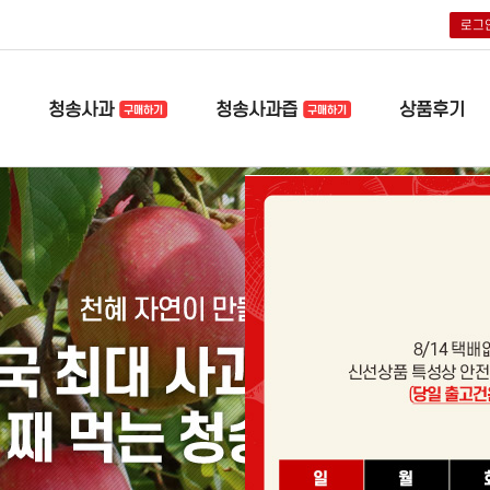
로그
청송사과
청송사과즙
상품후기