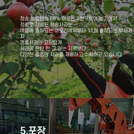
청송 농업인의 60% 이르는 3천 7백여 농가에서
정성껏 재배된 청송사과는
여름에 출하되는 아오리에서부터 11월 출하되는 부사까
지
명품사과의 고장답게
사과에 관한 한 그 어는 지역보다
다양한 품종의 사과를 재배하고 수확하고 있습니다.
5.포장