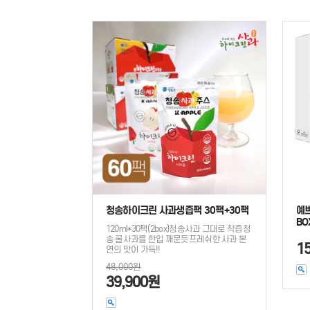
청송하이크린 사과생즙팩 30팩+30팩
예
BO
120ml*30팩(2box)청송사과 그대로 착즙청
송 꿀사과를 한입 깨문듯프레쉬한 사과 본
1
연의 맛이 가득!!
48,000원
39,900원