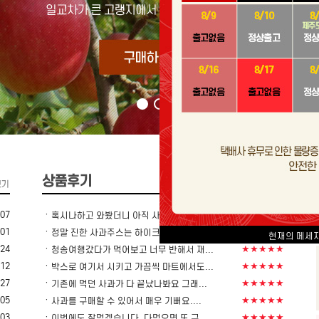
ㆍ
-07
★★★★★
혹시나하고 와봤더니 아직 사과 구매할...
ㆍ
-01
★★★★★
정말 진한 사과주스는 하이크린사과주스...
현재의 메세
ㆍ
-24
★★★★★
청송여행갔다가 먹어보고 너무 반해서 재...
ㆍ
-12
★★★★★
박스로 여기서 시키고 가끔씩 마트에서도...
ㆍ
-27
★★★★★
기존에 먹던 사과가 다 끝났나봐요 그래...
ㆍ
-05
★★★★★
사과를 구매할 수 있어서 매우 기뻐요....
ㆍ
-03
★★★★★
이번에도 잘먹겠습니다. 다먹으면 또 구...