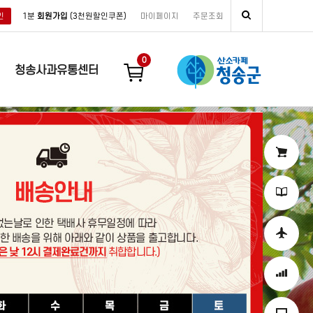
인
1분
회원가입
(3천원할인쿠폰)
마이페이지
주문조회
0
청송사과유통센터