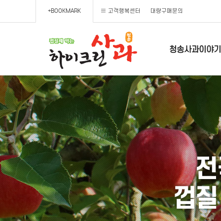
+BOOKMARK
고객행복센터
대량구매문의
청송사과이야기