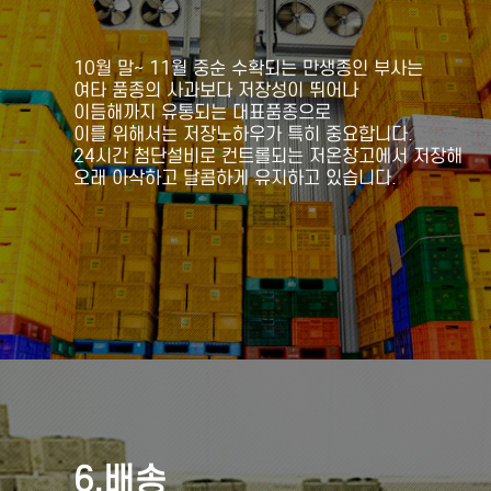
10월 말~ 11월 중순 수확되는 만생종인 부사는
여타 품종의 사과보다 저장성이 뛰어나
이듬해까지 유통되는 대표품종으로
이를 위해서는 저장노하우가 특히 중요합니다.
24시간 첨단설비로 컨트롤되는 저온창고에서 저장해
오래 아삭하고 달콤하게 유지하고 있습니다.
6.배송