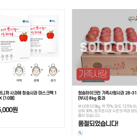
쁘니까 사과해 청송사과 마스크팩 1
청송하이크린 가족사랑사과 28-3
X (10매)
(부사) 8kg 중과
부사(후지) 8kg, 색 70%, 당도 12.5% 
5,000원
상위 30%, 정겨운사과 수준의 색과 당도
흠이 있습니다.
품절되었습니다!