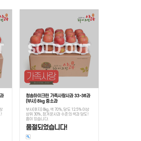
1과
청송하이크린 가족사랑사과 33-36과
(부사) 8kg 중소과
이상
부사(후지) 8kg, 색 70%, 당도 12.5% 이상
!
상위 30%, 정겨운사과 수준의 색과 당도!
흠이 있습니다.
품절되었습니다!