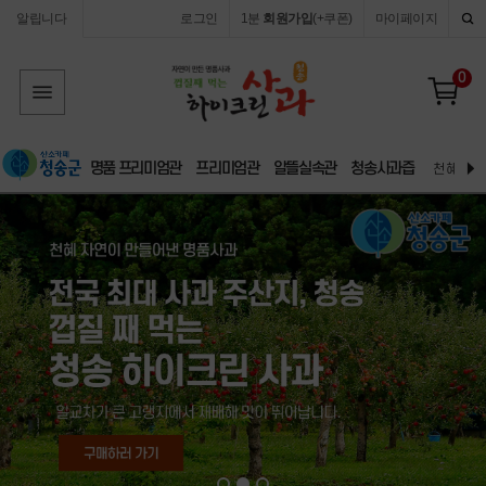
알립니다
로그인
1분
회원가입
(+쿠폰)
마이페이지
0
명품 프리미엄관
프리미엄관
알뜰실속관
청송사과즙
천혜 자연