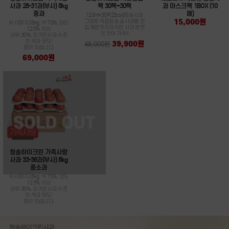
사과 28-31과(부사) 8kg
팩 30팩+30팩
과 마스크팩 1BOX (10
중과
매)
120ml*30팩(2box)청송사과
15,000원
그대로 착즙청송 꿀사과를 한
부사(후지) 8kg, 색 70%, 당도
입 깨문듯프레쉬한 사과 본연
12.5% 이상
의 맛이 가득!!
상위 30%, 정겨운사과 수준
의 색과 당도!
39,900원
48,000원
흠이 있습니다.
69,000원
청송하이크린 가족사랑
사과 33-36과(부사) 8kg
중소과
부사(후지) 8kg, 색 70%, 당도
12.5% 이상
상위 30%, 정겨운사과 수준
의 색과 당도!
흠이 있습니다.